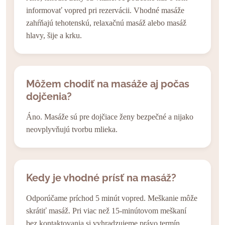
informovať vopred pri rezervácii. Vhodné masáže
zahŕňajú tehotenskú, relaxačnú masáž alebo masáž
hlavy, šije a krku.
Môžem chodiť na masáže aj počas
dojčenia?
Áno. Masáže sú pre dojčiace ženy bezpečné a nijako
neovplyvňujú tvorbu mlieka.
Kedy je vhodné prísť na masáž?
Odporúčame príchod 5 minút vopred. Meškanie môže
skrátiť masáž. Pri viac než 15-minútovom meškaní
bez kontaktovania si vyhradzujeme právo termín