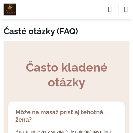
Časté otázky (FAQ)
Často kladené
otázky
Môže na masáž prísť aj tehotná
žena?
Áno, tehotné ženy sú vítané. Je potrebné nás o tom