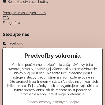
Kontakt a otváracie hodiny
Prenájom masážnych stolov
FAQ
Fotogaléria
Sledujte nás
Facebook
Instagram
Predvoľby súkromia
Možnosti platby
Cookies používame na zlepšenie vašej návštevy tejto
kartou
webovej stránky, analýzu jej výkonnosti a zhromažďovanie
údajov o jej používaní. Na tento účel môžeme použiť
v hotovosti
nástroje a služby tretích strán a zhromaždené údaje sa
mobilom
môžu preniesť k partnerom v EÚ, USA alebo iných krajinách.
darčekovými poukážkami
Kliknutím na „Prijať všetky cookies“ vyjadrujete svoj súhlas s
prevodom
týmto spracovaním. Nižšie môžete nájsť podrobné
Edenred, Benefit plus, Up Balansea, Up card
informácie alebo upraviť svoje preferencie.
Zásady ochrany osobných údajov