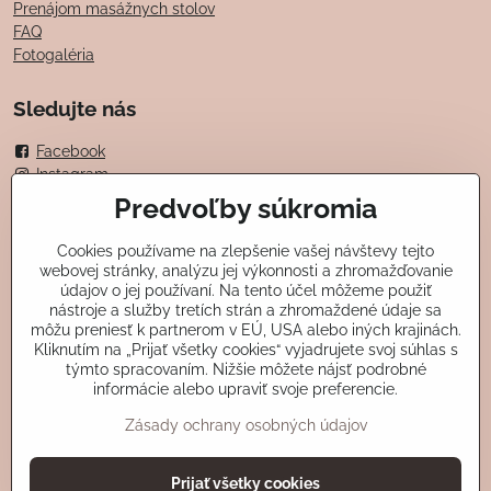
Prenájom masážnych stolov
FAQ
Fotogaléria
Sledujte nás
Facebook
Instagram
Predvoľby súkromia
Možnosti platby
Cookies používame na zlepšenie vašej návštevy tejto
kartou
webovej stránky, analýzu jej výkonnosti a zhromažďovanie
údajov o jej používaní. Na tento účel môžeme použiť
v hotovosti
nástroje a služby tretích strán a zhromaždené údaje sa
mobilom
môžu preniesť k partnerom v EÚ, USA alebo iných krajinách.
darčekovými poukážkami
Kliknutím na „Prijať všetky cookies“ vyjadrujete svoj súhlas s
prevodom
týmto spracovaním. Nižšie môžete nájsť podrobné
Edenred, Benefit plus, Up Balansea, Up card
informácie alebo upraviť svoje preferencie.
Zásady ochrany osobných údajov
©
2026
Copyright
Prijať všetky cookies