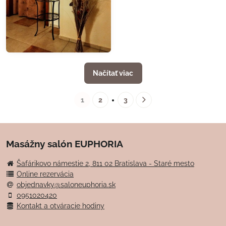
Načítať viac
1
2
3
Masážny salón EUPHORIA
Šafárikovo námestie 2, 811 02 Bratislava - Staré mesto
Online rezervácia
objednavky@saloneuphoria.sk
0951020420
Kontakt a otváracie hodiny